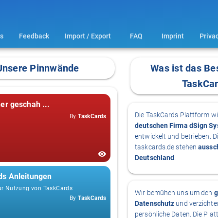
s
Feedback
Import / Export
FAQ
Imprint
Privac
Unsere Pinnwände
Was ist das Be
TaskCa
er geschah ...
Die TaskCards Plattform wi
By
TaskCards
deutschen Firma dSign S
entwickelt und betrieben. Di
taskcards.de stehen
aussch
Deutschland
.
ds Anleitungen
zur Nutzung von TaskCards
Wir bemühen uns um den
g
By
TaskCards
Datenschutz
und verzichte
persönliche Daten. Die Pla