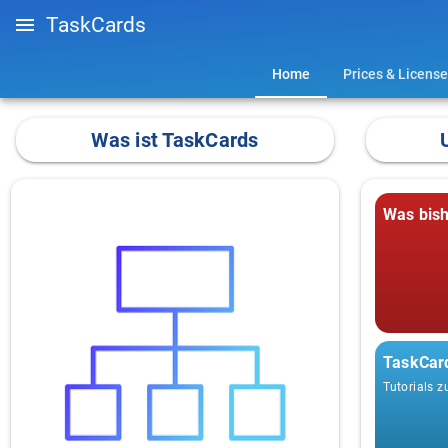
TaskCards
Home
Prices & License
Was ist TaskCards
Was bish
TaskCar
Tutorials 