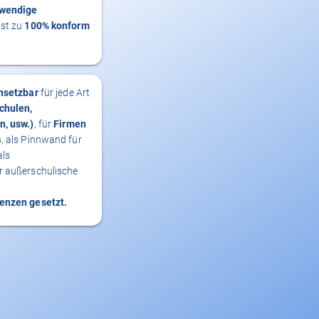
twendige
ist zu
100% konform
insetzbar
für jede Art
chulen,
n, usw.)
, für
Firmen
n, als Pinnwand für
als
r außerschulische
renzen gesetzt.