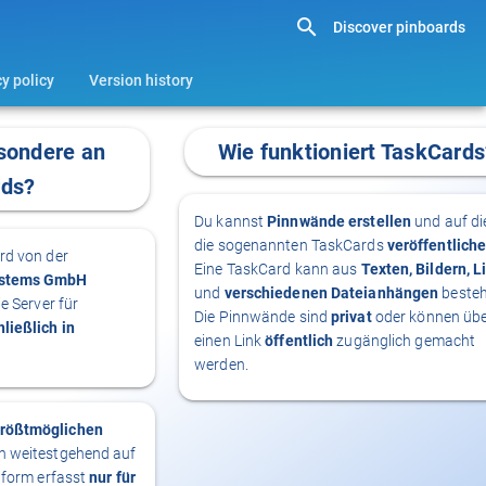
Discover pinboards
y policy
Version history
sondere an
Wie funktioniert TaskCards
rds?
Du kannst
Pinnwände erstellen
und auf di
die sogenannten TaskCards
veröffentlich
rd von der
Eine TaskCard kann aus
Texten, Bildern, L
ystems GmbH
und
verschiedenen Dateianhängen
besteh
e Server für
Die Pinnwände sind
privat
oder können üb
ließlich in
einen Link
öffentlich
zugänglich gemacht
werden.
rößtmöglichen
n weitestgehend auf
ttform erfasst
nur für