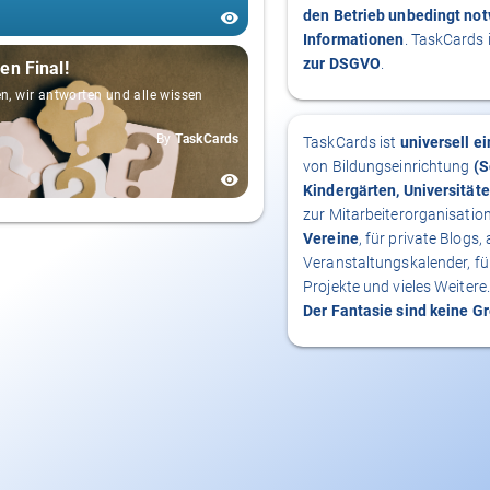
den Betrieb unbedingt no
Informationen
. TaskCards 
zur DSGVO
.
en Final!
en, wir antworten und alle wissen
By
TaskCards
TaskCards ist
universell e
von Bildungseinrichtung
(S
Kindergärten, Universitäte
zur Mitarbeiterorganisatio
Vereine
, für private Blogs, 
Veranstaltungskalender, fü
Projekte und vieles Weitere.
Der Fantasie sind keine G